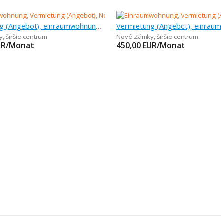
Vermietung (Angebot), einraumwohnung, 20 m
y
,
širšie centrum
Nové Zámky
,
širšie centrum
UR/Monat
450,00
EUR/Monat