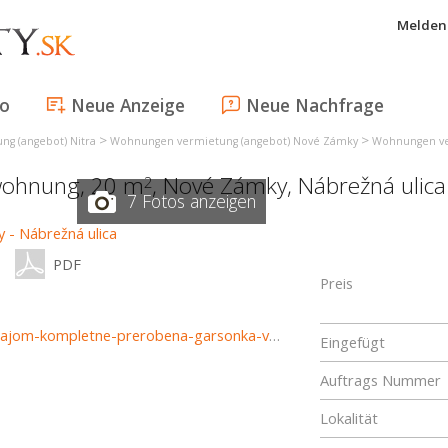
Melden 
fo
Neue Anzeige
Neue Nachfrage
>
>
g (angebot) Nitra
Wohnungen vermietung (angebot) Nové Zámky
Wohnungen ve
wohnung, 20 m
,
Nové Zámky
,
Nábrežná ulica
2
7 Fotos anzeigen
PDF
Preis
https://www.reality-trinity.sk/nehnutelnost/4300-na-prenajom-kompletne-prerobena-garsonka-v-novych-zamkoch
Eingefügt
Auftrags Nummer
Lokalität