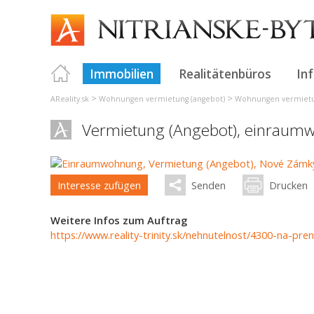
Immobilien
Realitätenbüros
In
>
>
AReality.sk
Wohnungen vermietung (angebot)
Wohnungen vermietun
Vermietung (Angebot), einraum
Interesse zufügen
Senden
Drucken
Weitere Infos zum Auftrag