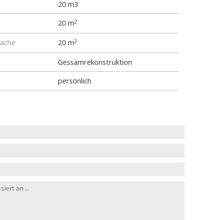
20 m3
20 m
2
äche
20 m
2
Gessamrekonstruktion
persönlich