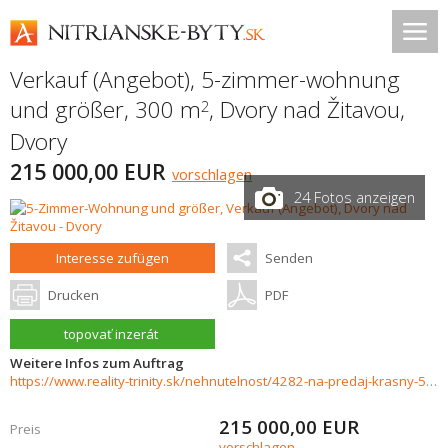
Verkauf (Angebot), 5-zimmer-wohnung
und größer, 300 m
,
Dvory nad Žitavou
,
2
Dvory
215 000,00 EUR
vorschlagen
24 Fotos anzeigen
Interesse zufügen
Senden
Drucken
PDF
topovať inzerát
Weitere Infos zum Auftrag
https://www.reality-trinity.sk/nehnutelnost/4282-na-predaj-krasny-5-izbovy-poschodovy-rodinny-dom-v-obci-dvory-nad-zitavou
215 000,00
EUR
Preis
vorschlagen