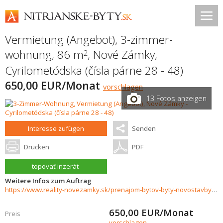
Vermietung (Angebot), 3-zimmer-
wohnung, 86 m
,
Nové Zámky
,
2
Cyrilometódska (čísla párne 28 - 48)
650,00 EUR/Monat
vorschlagen
13 Fotos anzeigen
Interesse zufügen
Senden
Drucken
PDF
topovať inzerát
Weitere Infos zum Auftrag
https://www.reality-novezamky.sk/prenajom-bytov-byty-novostavby/Priestranny-3izbovy-byt-s-loggiou-a-satnikom---Cyrilometodska-ul.-36852/?utm_source=areality&utm_medium=xml&utm_term=36852&utm_content=byt&utm_campaign=portaly
650,00
EUR/Monat
Preis
vorschlagen