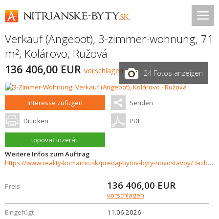
Verkauf (Angebot), 3-zimmer-wohnung, 71
m
,
Kolárovo
,
Ružová
2
136 406,00 EUR
vorschlagen
24 Fotos anzeigen
Interesse zufügen
Senden
Drucken
PDF
topovať inzerát
Weitere Infos zum Auftrag
https://www.reality-komarno.sk/predaj-bytov-byty-novostavby/3-izbovy-byt-s-balkonom-v-standarde-a-parkovanim-v-novostavbe-Kolarovo-37701/?utm_source=areality&utm_medium=xml&utm_term=37701&utm_content=byt&utm_campaign=portaly
136 406,00
EUR
Preis
vorschlagen
Eingefügt
11.06.2026