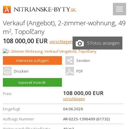
Verkauf (Angebot), 2-zimmer-wohnung, 49
m
,
Topoľčany
2
108 000,00 EUR
vorschlagen
5 Fotos anzeigen
Interesse zufügen
Senden
Drucken
PDF
topovať inzerát
108 000,00
EUR
Preis
vorschlagen
Eingefügt
04.06.2026
Auftrags Nummer
AR-022S-1396499 (61732)