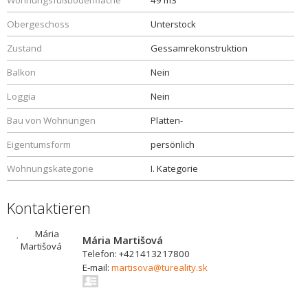
Wohnungsfußbodenfläche
49 m3
Obergeschoss
Unterstock
Zustand
Gessamrekonstruktion
Balkon
Nein
Loggia
Nein
Bau von Wohnungen
Platten-
Eigentumsform
persönlich
Wohnungskategorie
I. Kategorie
Kontaktieren
Mária Martišová
Telefon: +421413217800
E-mail:
martisova@tureality.sk