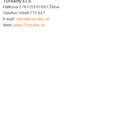
TUreality s.r.o.
Hálkova 2761/33
01001
Žilina
Telefon:
0948 777 027
E-mail:
zilina@tureality.sk
Web:
www.TUreality.sk