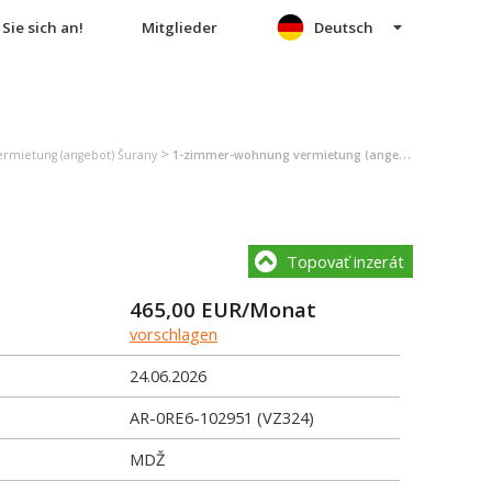
Sie sich an!
Mitglieder
Deutsch
>
rmietung (angebot) Šurany
1-zimmer-wohnung vermietung (angebot) Šurany
Topovať inzerát
465,00
EUR/Monat
vorschlagen
24.06.2026
AR-0RE6-102951 (VZ324)
MDŽ