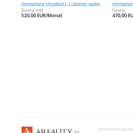
Vermietung (Angebot), 1-zimmer-wohnung, 35 m
Šurany
,
mdž
Šurany
520,00
EUR/Monat
470,00
E