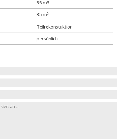
35 m3
35 m
2
Teilrekonstuktion
persönlich