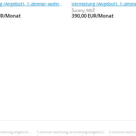
Vermietung (Angebot), 1-zimmer-wohnung, 36 m
Šurany
,
MDŽ
UR/Monat
390,00
EUR/Monat
Einraumwohnung vermietung (angebot) Nové Zámky
1-zimmer-wohnung vermietung (angebot) Nové Zámky