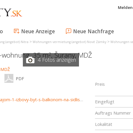
Melden 
fo
Neue Anzeige
Neue Nachfrage
>
>
g (angebot) Nitra
Wohnungen vermietung (angebot) Nové Zámky
Wohnungen ve
r-wohnung, 35 m
,
Šurany
,
MDŽ
2
4 Fotos anzeigen
PDF
Preis
https://www.reality-trinity.sk/nehnutelnost/4342-na-prenajom-1-izbovy-byt-s-balkonom-na-sidlisku-mdz-v-suranoch
Eingefügt
Auftrags Nummer
Lokalität