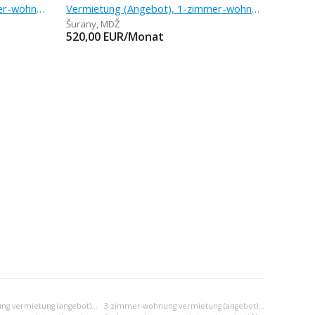
Vermietung (Angebot), 1-zimmer-wohnung, 34,94 m
Vermietung (Angebot), 1-zimmer-wohnung, 36 m
Šurany
,
MDŽ
520,00
EUR/Monat
2-zimmer-wohnung vermietung (angebot) Nové Zámky
3-zimmer-wohnung vermietung (angebot) Nové Zámky