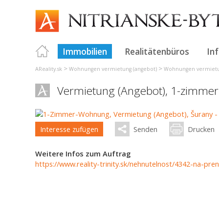
Immobilien
Realitätenbüros
In
>
>
AReality.sk
Wohnungen vermietung (angebot)
Wohnungen vermietun
Vermietung (Angebot), 1-zimme
Interesse zufügen
Senden
Drucken
Weitere Infos zum Auftrag