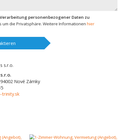
 Verarbeitung personenbezogener Daten zu
 um die Privatsphäre. Weitere Informationen
hier
ktieren
s.r.o.
94002
Nové Zámky
35
-trinity.sk