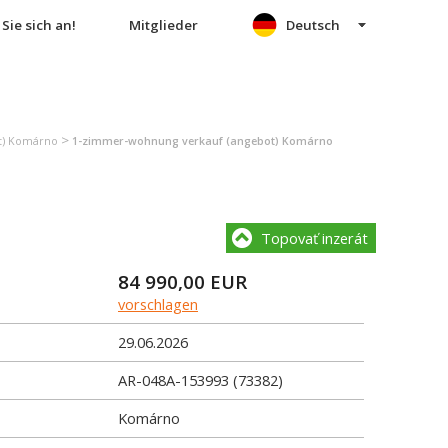
Sie sich an!
Mitglieder
Deutsch
>
t) Komárno
1-zimmer-wohnung verkauf (angebot) Komárno
Topovať inzerát
84 990,00
EUR
vorschlagen
29.06.2026
AR-048A-153993 (73382)
Komárno