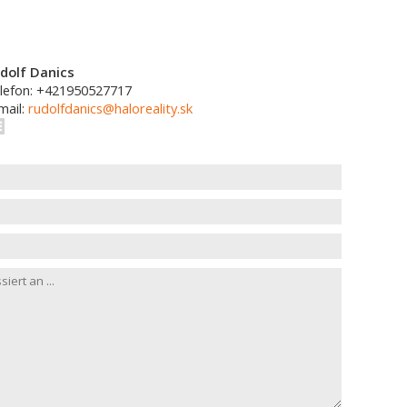
dolf Danics
lefon: +421950527717
mail:
rudolfdanics@haloreality.sk