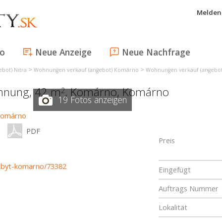
Melden 
fo
Neue Anzeige
Neue Nachfrage
>
>
bot) Nitra
Wohnungen verkauf (angebot) Komárno
Wohnungen verkauf (angebo
ohnung, 42 m
,
Komárno
,
Komárno
2
19 Fotos anzeigen
PDF
Preis
y-byt-komarno/73382
Eingefügt
Auftrags Nummer
Lokalität