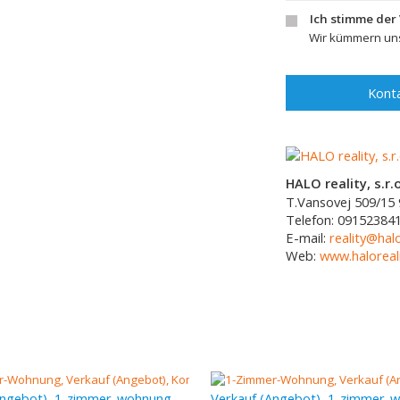
Ich stimme der
Wir kümmern uns
Konta
HALO reality, s.r.o
T.Vansovej 509/15
Telefon:
09152384
E-mail:
reality@halo
Web:
www.haloreali
Verkauf (Angebot), 1-zimmer-wohnung, 42 m