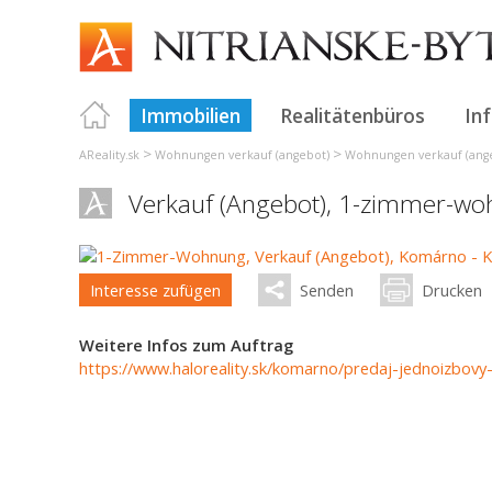
Immobilien
Realitätenbüros
In
>
>
AReality.sk
Wohnungen verkauf (angebot)
Wohnungen verkauf (ange
Verkauf (Angebot), 1-zimmer-w
Interesse zufügen
Senden
Drucken
Weitere Infos zum Auftrag
https://www.haloreality.sk/komarno/predaj-jednoizbov