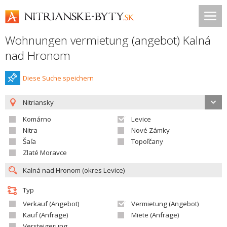
Wohnungen vermietung (angebot) Kalná
nad Hronom
Diese Suche speichern
Nitriansky
Komárno
Levice
Nitra
Nové Zámky
Šaľa
Topoľčany
Zlaté Moravce
Typ
Verkauf (Angebot)
Vermietung (Angebot)
Kauf (Anfrage)
Miete (Anfrage)
Versteigerung