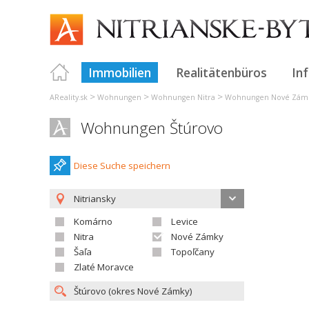
Immobilien
Realitätenbüros
In
>
>
>
AReality.sk
Wohnungen
Wohnungen Nitra
Wohnungen Nové Zám
Wohnungen Štúrovo
Diese Suche speichern
Nitriansky
Komárno
Levice
Nitra
Nové Zámky
Šaľa
Topoľčany
Zlaté Moravce