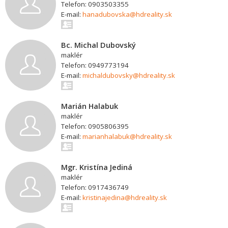
Telefon: 0903503355
E-mail:
hanadubovska@hdreality.sk
Bc. Michal Dubovský
maklér
Telefon: 0949773194
E-mail:
michaldubovsky@hdreality.sk
Marián Halabuk
maklér
Telefon: 0905806395
E-mail:
marianhalabuk@hdreality.sk
Mgr. Kristína Jediná
maklér
Telefon: 0917436749
E-mail:
kristinajedina@hdreality.sk