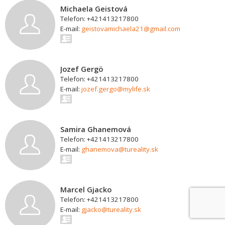
Michaela Geistová
Telefon: +421413217800
E-mail:
geistovamichaela21@gmail.com
Jozef Gergö
Telefon: +421413217800
E-mail:
jozef.gergo@mylife.sk
Samira Ghanemová
Telefon: +421413217800
E-mail:
ghanemova@tureality.sk
Marcel Gjacko
Telefon: +421413217800
E-mail:
gjacko@tureality.sk