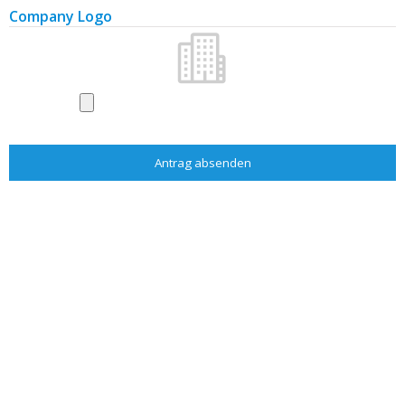
Dächer, Dachdeckmaterialien
Company Logo
Alarme und Sicherungsanlagen
Wasser, Gas, Heizung
Wasseraufbereitung
Aufzüge
Messen und Ausstellungen
Zeitschriften und Literatur
Bau
Baufirmen
Baumaterialien
Baumaterialien - Hersteller
Garten
Gartenfirmen
Gartenausstattung
Gartenzentren, Blumen
Literatur
Architekten/Projektante
Bau
Garten