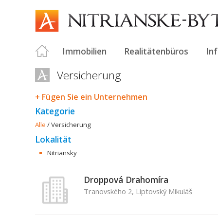
Immobilien
Realitätenbüros
In
Versicherung
+ Fügen Sie ein Unternehmen
Kategorie
Alle
/
Versicherung
Lokalität
Nitriansky
Droppová Drahomíra
Tranovského 2, Liptovský Mikuláš