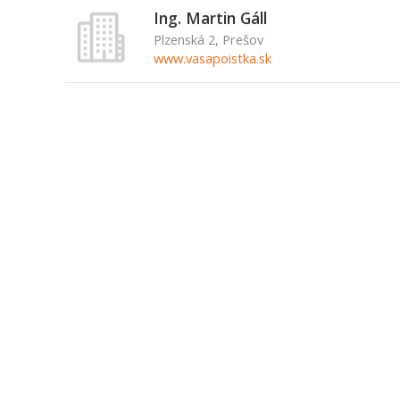
Ing. Martin Gáll
Plzenská 2, Prešov
www.vasapoistka.sk