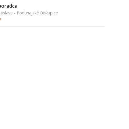
poradca
tislava - Podunajské Biskupice
k