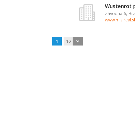
Wustenrot 
Závodná 6, Bra
www.misireal.s
1
10