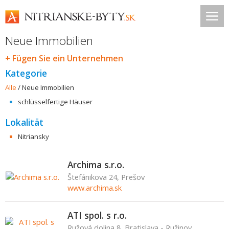
Neue Immobilien
+ Fügen Sie ein Unternehmen
Kategorie
Alle
/
Neue Immobilien
schlüsselfertige Häuser
Lokalität
Nitriansky
Archima s.r.o.
Štefánikova 24, Prešov
www.archima.sk
ATI spol. s r.o.
Ružová dolina 8, Bratislava - Ružinov