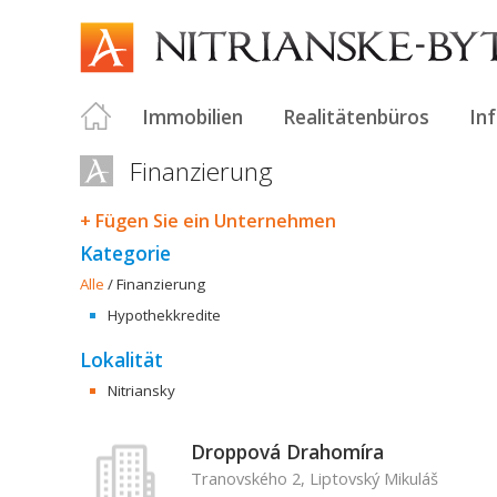
Immobilien
Realitätenbüros
In
Finanzierung
+ Fügen Sie ein Unternehmen
Kategorie
Alle
/
Finanzierung
Hypothekkredite
Lokalität
Nitriansky
Droppová Drahomíra
Tranovského 2, Liptovský Mikuláš