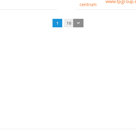
www.tpgroup.
1
10