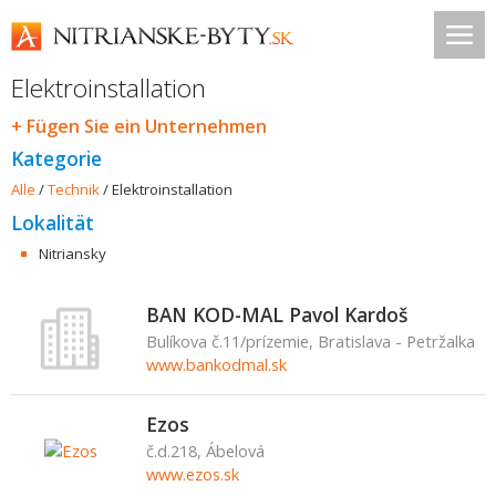
Elektroinstallation
+ Fügen Sie ein Unternehmen
Kategorie
Alle
/
Technik
/
Elektroinstallation
Lokalität
Nitriansky
BAN KOD-MAL Pavol Kardoš
Bulíkova č.11/prízemie, Bratislava - Petržalka
www.bankodmal.sk
Ezos
č.d.218, Ábelová
www.ezos.sk