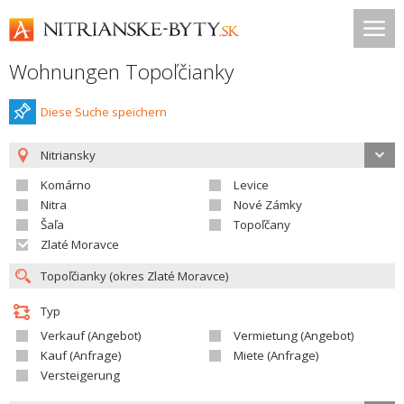
Wohnungen Topoľčianky
Diese Suche speichern
Nitriansky
Komárno
Levice
Nitra
Nové Zámky
Šaľa
Topoľčany
Zlaté Moravce
Typ
Verkauf (Angebot)
Vermietung (Angebot)
Kauf (Anfrage)
Miete (Anfrage)
Versteigerung