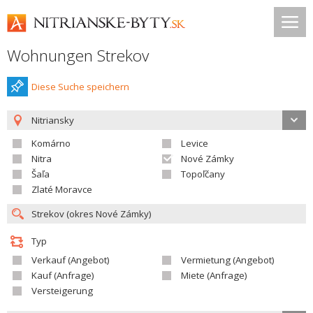
Wohnungen Strekov
Diese Suche speichern
Nitriansky
Komárno
Levice
Nitra
Nové Zámky
Šaľa
Topoľčany
Zlaté Moravce
Typ
Verkauf (Angebot)
Vermietung (Angebot)
Kauf (Anfrage)
Miete (Anfrage)
Versteigerung