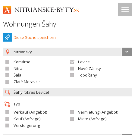
Wohnungen Šahy
Diese Suche speichern
Nitriansky
Komárno
Levice
Nitra
Nové Zámky
Šaľa
Topoľčany
Zlaté Moravce
Typ
Verkauf (Angebot)
Vermietung (Angebot)
Kauf (Anfrage)
Miete (Anfrage)
Versteigerung