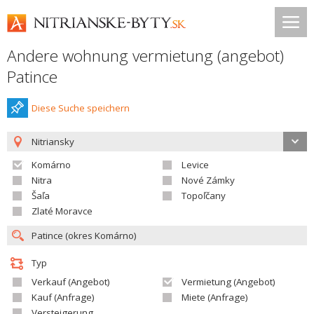
Andere wohnung vermietung (angebot)
Patince
Diese Suche speichern
Nitriansky
Komárno
Levice
Nitra
Nové Zámky
Šaľa
Topoľčany
Zlaté Moravce
Typ
Verkauf (Angebot)
Vermietung (Angebot)
Kauf (Anfrage)
Miete (Anfrage)
Versteigerung