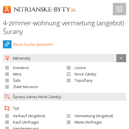
4-zimmer-wohnung vermietung (angebot)
Šurany
Diese Suche speichern
Nitriansky
Komárno
Levice
Nitra
Nové Zámky
Šaľa
Topoľčany
Zlaté Moravce
Typ
Verkauf (Angebot)
Vermietung (Angebot)
Kauf (Anfrage)
Miete (Anfrage)
Versteigerung