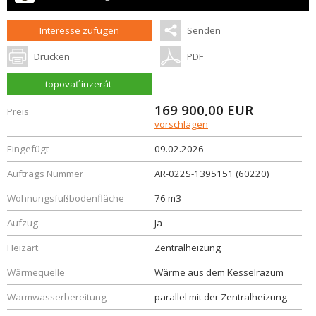
Interesse zufügen
Senden
Drucken
PDF
topovať inzerát
169 900,00
EUR
Preis
vorschlagen
Eingefügt
09.02.2026
Auftrags Nummer
AR-022S-1395151 (60220)
Wohnungsfußbodenfläche
76 m3
Aufzug
Ja
Heizart
Zentralheizung
Wärmequelle
Wärme aus dem Kesselrazum
Warmwasserbereitung
parallel mit der Zentralheizung