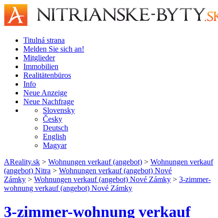
Titulná strana
Melden Sie sich an!
Mitglieder
Immobilien
Realitätenbüros
Info
Neue Anzeige
Neue Nachfrage
Slovensky
Česky
Deutsch
English
Magyar
AReality.sk
>
Wohnungen verkauf (angebot)
>
Wohnungen verkauf
(angebot) Nitra
>
Wohnungen verkauf (angebot) Nové
Zámky
>
Wohnungen verkauf (angebot) Nové Zámky
>
3-zimmer-
wohnung verkauf (angebot) Nové Zámky
3-zimmer-wohnung verkauf