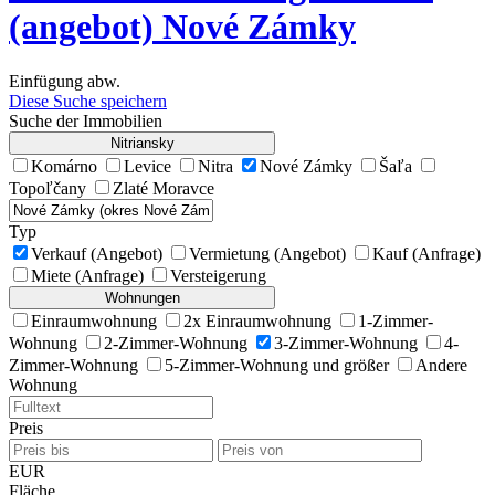
(angebot) Nové Zámky
Einfügung abw.
Diese Suche speichern
Suche der Immobilien
Nitriansky
Komárno
Levice
Nitra
Nové Zámky
Šaľa
Topoľčany
Zlaté Moravce
Typ
Verkauf (Angebot)
Vermietung (Angebot)
Kauf (Anfrage)
Miete (Anfrage)
Versteigerung
Wohnungen
Einraumwohnung
2x Einraumwohnung
1-Zimmer-
Wohnung
2-Zimmer-Wohnung
3-Zimmer-Wohnung
4-
Zimmer-Wohnung
5-Zimmer-Wohnung und größer
Andere
Wohnung
Preis
EUR
Fläche