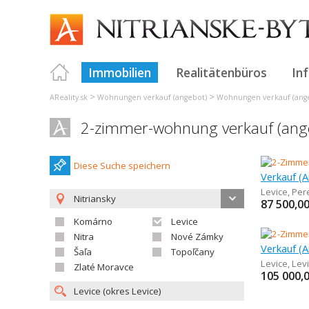
Immobilien
Realitätenbüros
In
>
>
AReality.sk
Wohnungen verkauf (angebot)
Wohnungen verkauf (ange
2-zimmer-wohnung verkauf (ange
Diese Suche speichern
Levice
,
Per
Nitriansky
87 500,0
Komárno
Levice
Nitra
Nové Zámky
Šaľa
Topoľčany
Levice
,
Lev
Zlaté Moravce
105 000,