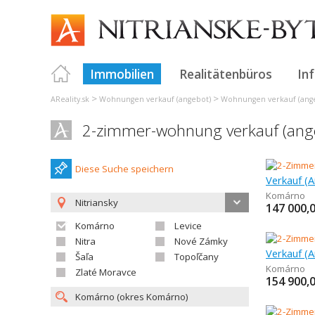
Immobilien
Realitätenbüros
In
>
>
AReality.sk
Wohnungen verkauf (angebot)
Wohnungen verkauf (ange
2-zimmer-wohnung verkauf (an
Diese Suche speichern
Komárno
Nitriansky
147 000,
Komárno
Levice
Nitra
Nové Zámky
Šaľa
Topoľčany
Komárno
Zlaté Moravce
154 900,